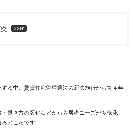
目次
①
化する中、賃貸住宅管理業法の新法施行から丸４年
）
②
③
方・働き方の変化などから入居者ニーズが多様化
れるところです。