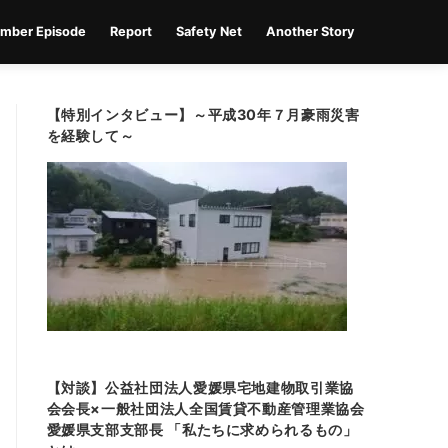
mber Episode
Report
Safety Net
Another Story
【特別インタビュー】～平成30年７月豪雨災害
を経験して～
【対談】公益社団法人愛媛県宅地建物取引業協
会会長×一般社団法人全国賃貸不動産管理業協会
愛媛県支部支部長 「私たちに求められるもの」