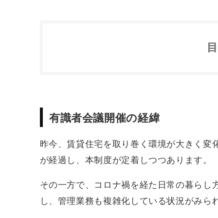
有識者会議開催の経緯
構成メンバーは？
第１回の検討内容
有識者会議開催の経緯
賃貸住宅管理業法はなぜできた？
今後の有識者会議での検討事項
賃貸住宅管理業登録事業者数の推移
賃貸住宅管理業法における今後の検討事項
昨今、賃貸住宅を取り巻く環境が大きく変
賃貸住宅理業法の登録・講習等の状況
賃貸住宅管理業に関する主な検討事項（案
賃貸住宅管理業法における今後の検討事項
賃貸住宅管理業法施行後の効果
が経過し、本制度が定着しつつあります。
賃貸住宅管理業法における今後の検討事項
賃貸住宅管理業法における登録業者の属性
その一方で、コロナ禍を経た日常の暮らし
令和６年度全国一斉立入検査結果
し、管理業務も複雑化している状況がみら