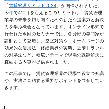
ーシングで業務に集中
「
賃貸管理サミット2024
」が開催されました。
AIで解決！退去立会業務の人手不足とトラブル
今年で4年目を迎えるこのサミットは、賃貸管理
を一気に解消
業界の未来を切り開くための新たな提案力と解決
まとめ
力を学ぶ機会となっています。オンライン形式で
行われた今回のセミナーでは、各分野の専門家が
講師として登壇し、空室対策や、ホームページの
効果的な活用法、修繕業界の実態、近隣トラブル
の対処法など、幅広いテーマで現場の課題解決に
直結する内容が提供されました。
この記事では、賃貸管理業界の現場で役立つ知識
や、実務に直結する重要なポイントを共有してい
きます。