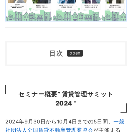
目次
セミナー概要” 賃貸管理サミット2024 “
プログラム
空室対策の鍵！ホームステージングで満室経営
を目指す
セミナー概要” 賃貸管理サミット
ホームページは不動産業界の顔！改善ポイント
2024 “
で差別化を図る
不動産管理における修繕の現実と課題
2024年9月30日から10月4日までの5日間、
一般
近隣トラブルの解決はプロにお任せ！アウトソ
社団法人全国賃貸不動産管理業協会
が主催する