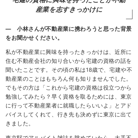
バックグラウンドに関係なく、誰もが安心して
産業を志すきっかけに
暮らせる環境を
不動産業は「相手の話を徹底的に聞くこと」か
― 小林さんが不動産業に携わろうと思った背景
ら始まる
をお聞かせください。
誰もが快適に暮らせる新見市に！これからの町
づくりでめざす姿とは
私が不動産業に興味を持ったきっかけは、近所に
住む不動産会社の知り合いから宅建の資格の話を
聞いたことです。その頃の私は18歳で、宅建や不
動産業のことはもちろん何も知りませんでした。
でもその方は「これから宅建の資格は役立つから
勉強してみたら？早く資格を取るためには、東京
に行って不動産業者に就職したらいいよ」とアド
バイスしてくれて、行き先も決めずに東京に出て
きました。
東京駅でアルバイト雑誌を眺めていたら、大手不